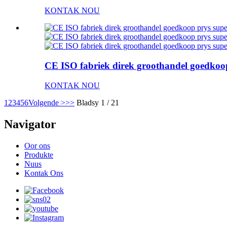
KONTAK NOU
CE ISO fabriek direk groothandel goedkoop 
KONTAK NOU
1
2
3
4
5
6
Volgende >
>>
Bladsy 1 / 21
Navigator
Oor ons
Produkte
Nuus
Kontak Ons