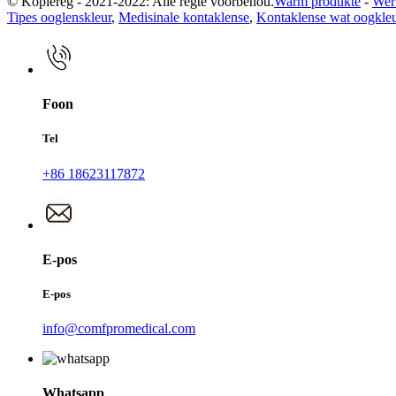
© Kopiereg - 2021-2022: Alle regte voorbehou.
Warm produkte
-
Wer
Tipes ooglenskleur
,
Medisinale kontaklense
,
Kontaklense wat oogkleu
Foon
Tel
+86 18623117872
E-pos
E-pos
info@comfpromedical.com
Whatsapp