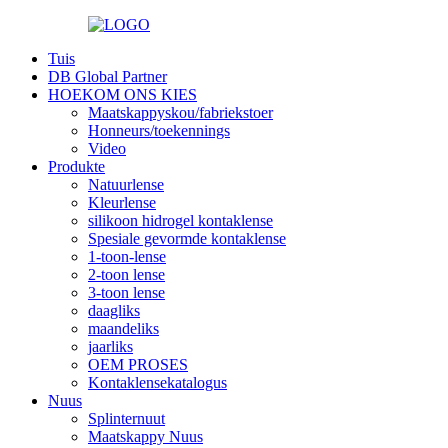
Tuis
DB Global Partner
HOEKOM ONS KIES
Maatskappyskou/fabriekstoer
Honneurs/toekennings
Video
Produkte
Natuurlense
Kleurlense
silikoon hidrogel kontaklense
Spesiale gevormde kontaklense
1-toon-lense
2-toon lense
3-toon lense
daagliks
maandeliks
jaarliks
OEM PROSES
Kontaklensekatalogus
Nuus
Splinternuut
Maatskappy Nuus