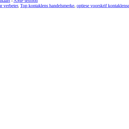
fkaart
-
AMP selfoon
r verbeter
,
Top kontaklens handelsmerke
,
optiese voorskrif kontaklens